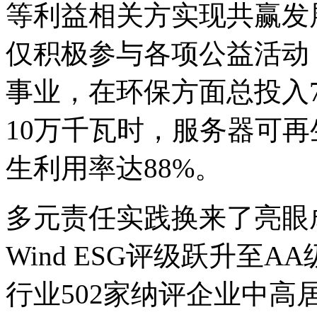
等利益相关方实现共赢发展。
仅积极参与各项公益活动
事业，在环保方面总投入7
10万千瓦时，服务器可再
生利用率达88%。
多元责任实践换来了亮眼成果
Wind ESG评级跃升至AA级
行业502家纳评企业中高