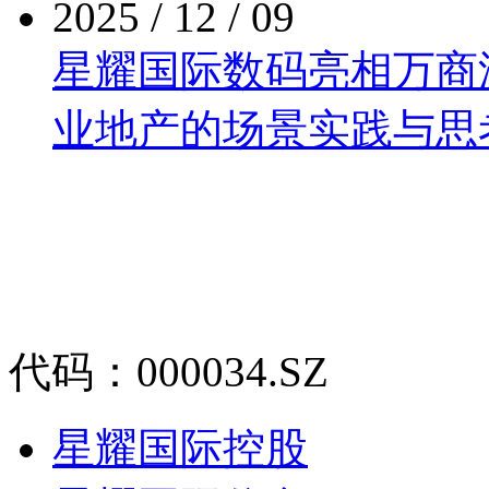
2025 / 12 / 09
星耀国际数码亮相万商泛商
业地产的场景实践与思
代码：000034.SZ
星耀国际控股