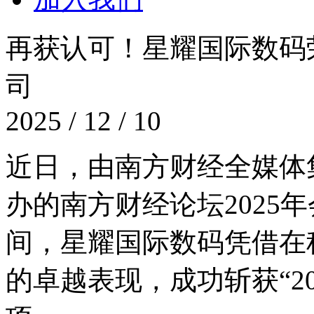
再获认可！星耀国际数
司
2025 / 12 / 10
近日，由南方财经全媒体
办的南方财经论坛2025
间，星耀国际数码凭借在
的卓越表现，成功斩获“