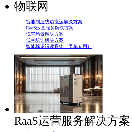
物联网
智能制造线边搬运解决方案
RaaS运营服务解决方案
低空场景解决方案
低空培训解决方案
智能标识识读系统（叉车专用）
RaaS运营服务解决方案