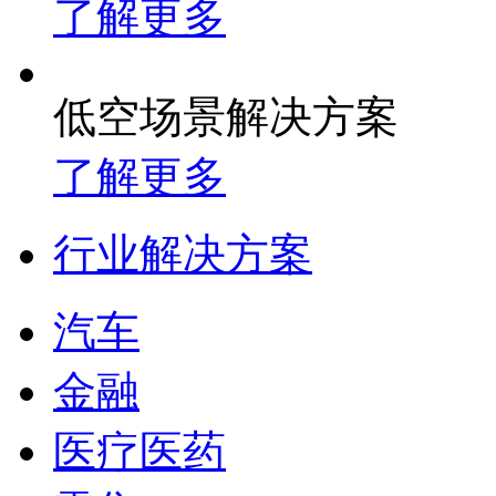
了解更多
低空场景解决方案
了解更多
行业解决方案
汽车
金融
医疗医药