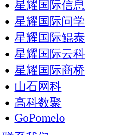
星耀国际信息
星耀国际问学
星耀国际鲲泰
星耀国际云科
星耀国际商桥
山石网科
高科数聚
GoPomelo