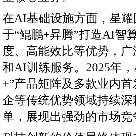
在AI基础设施方面，
于“鲲鹏+昇腾”打造AI智
度、高能效比等优势
和AI训练服务。2025年
+”产品矩阵及多款业内首发产品
企等传统优势领域持续深耕
单，展现出强劲的市场