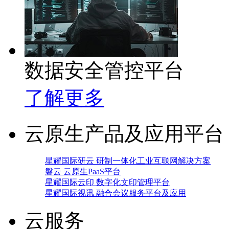
数据安全管控平台
了解更多
云原生产品及应用平台
星耀国际研云 研制一体化工业互联网解决方案
磐云 云原生PaaS平台
星耀国际云印 数字化文印管理平台
星耀国际视讯 融合会议服务平台及应用
云服务