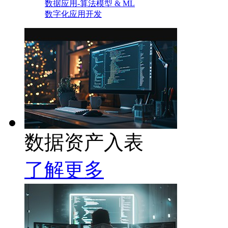
数据应用-算法模型 & ML
数字化应用开发
数据资产入表
了解更多